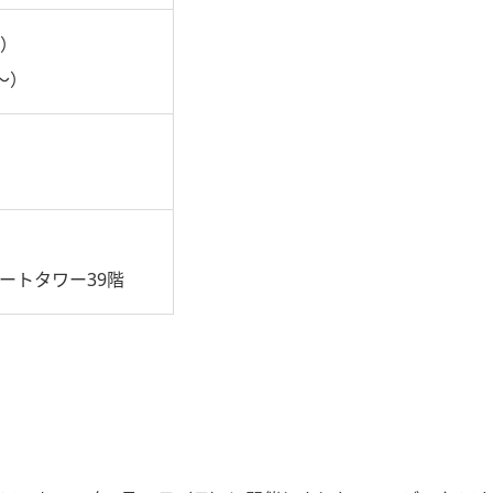
0～）
 13：00～）
ゲートタワー39階