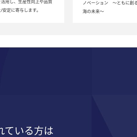
を活用し、生産性向上や品質
ノベーション ～ともに創
上/安定に寄与します。
海の未来～
れている方は