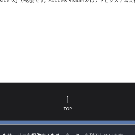
eader®」が必要です。Adobe® Reader® はアドビシス
TOP