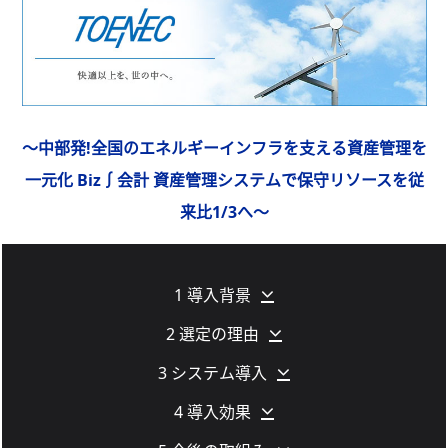
～中部発!全国のエネルギーインフラを支える資産管理を
一元化 Biz∫会計 資産管理システムで保守リソースを従
来比1/3へ～
1 導入背景
2 選定の理由
3 システム導入
4 導入効果