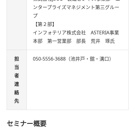
ンタープライズマネジメント第三グルー
プ
【第２部】
インフォテリア株式会社 ASTERIA事業
本部 第一営業部 部長 荒井 琢氏
担
050-5556-3688（池井戸・舘・溝口）
当
者
連
絡
先
セミナー概要