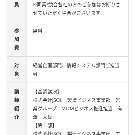
員
※同業/競合各社の方のご参加はお断りさ
せていただく場合がございます。
参
無料
加
費
対
経営企画部門、情報システム部門ご担当
象
者
講
【基調講演】
師
株式会社JSOL 製造ビジネス事業部 営
紹
業グループ MDMビジネス推進担当 有
介
澤 太氏
【第１部】
株式会社JSOL 製造ビジネス事業部 エ