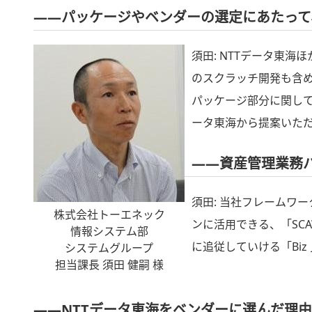
――パッケージやベンダーの選定にあたって
須田: NTTデータ東
のスクラッチ開発も含
パッケージ部分に関して
ータ東海から提案いただ
――資産管理業務パ
須田: 当社フレームワ
株式会社トーエネック
ンに活用できる、「SC
情報システム部
に追従していける「Bi
システムグループ
担当課長 須田 健嗣 様
――NTTデータ東海をベンダーに選んだ理