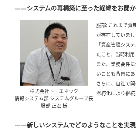
――システムの再構築に至った経緯をお聞か
服部: これまで
が存在していまし
「資産管理システ
たこと、当時利用
また、業務要件に
いことも背景にあ
さらに、自社で開
株式会社トーエネック
老朽化により継続
情報システム部 システムグループ長
服部 正宏 様
――新しいシステムでどのようなことを実現