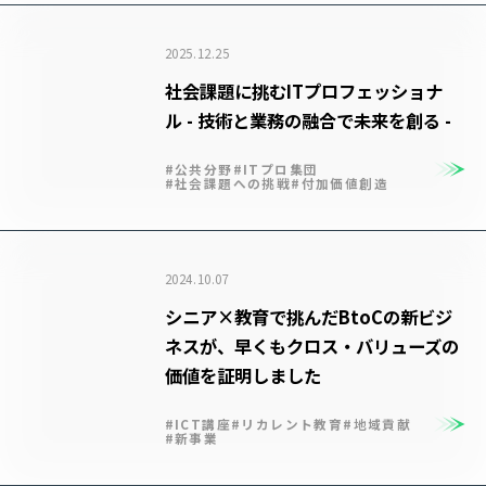
2025.12.25
社会課題に挑むITプロフェッショナ
ル - 技術と業務の融合で未来を創る -
#公共分野
#ITプロ集団
#社会課題への挑戦
#付加価値創造
2024.10.07
シニア×教育で挑んだBtoCの新ビジ
ネスが、早くもクロス・バリューズの
価値を証明しました
#ICT講座
#リカレント教育
#地域貢献
#新事業