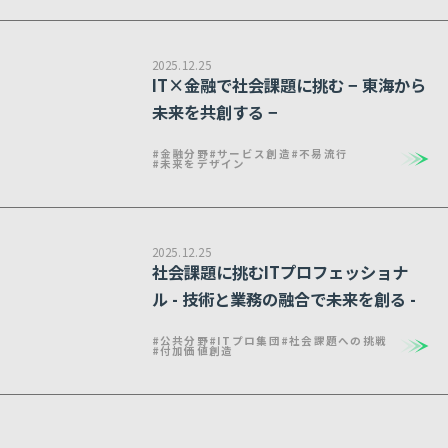
2025.12.25
IT×金融で社会課題に挑む − 東海から
未来を共創する −
#金融分野
#サービス創造
#不易流行
#未来をデザイン
2025.12.25
社会課題に挑むITプロフェッショナ
ル - 技術と業務の融合で未来を創る -
#公共分野
#ITプロ集団
#社会課題への挑戦
#付加価値創造