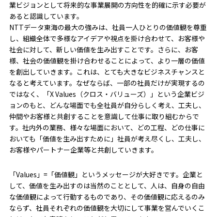
業ビジョンとして将来的な事業展開の方向性を的確に示す必要が
あると認識しています。
NTTデータ東海の最大の強みは、社員一人ひとりの価値観を尊重
し、組織全体で多様なアイデアや視点を掛け合わせて、お客様や
社会に対して、新しい価値を生み出すことです。さらに、お客
様、社会の価値観を掛け合わせることによって、より一層の価値
を創出していきます。これは、とても大きなビジネスチャンスと
なると考えています。なぜならば、一部の社員だけが実現するの
ではなく、「X Values（クロス・バリューズ）」という企業ビジ
ョンのもと、どんな場面でも全社員が自分らしく考え、工夫し、
仲間やお客様と共創することを意識して仕事に取り組むからで
す。社内外の業務、様々な場面において、どの工程、どの仕事に
おいても「価値を生み出すために」社員が考え尽くし、工夫し、
お客様やパートナー企業等と共創していきます。
「Values」=「価値観」というメッセージが大好きです。企業と
して、価値を生み出すのは当然のこととして、人は、自身の自由
な価値観によって行動するものであり、その価値観に応えるのみ
ならず、社員それぞれの価値観を大切にして事業を営んでいくこ